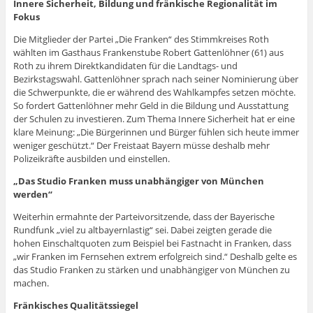
Innere Sicherheit, Bildung und fränkische Regionalität im
Fokus
Die Mitglieder der Partei „Die Franken“ des Stimmkreises Roth
wählten im Gasthaus Frankenstube Robert Gattenlöhner (61) aus
Roth zu ihrem Direktkandidaten für die Landtags- und
Bezirkstagswahl. Gattenlöhner sprach nach seiner Nominierung über
die Schwerpunkte, die er während des Wahlkampfes setzen möchte.
So fordert Gattenlöhner mehr Geld in die Bildung und Ausstattung
der Schulen zu investieren. Zum Thema Innere Sicherheit hat er eine
klare Meinung: „Die Bürgerinnen und Bürger fühlen sich heute immer
weniger geschützt.“ Der Freistaat Bayern müsse deshalb mehr
Polizeikräfte ausbilden und einstellen.
„Das Studio Franken muss unabhängiger von München
werden“
Weiterhin ermahnte der Parteivorsitzende, dass der Bayerische
Rundfunk „viel zu altbayernlastig“ sei. Dabei zeigten gerade die
hohen Einschaltquoten zum Beispiel bei Fastnacht in Franken, dass
„wir Franken im Fernsehen extrem erfolgreich sind.“ Deshalb gelte es
das Studio Franken zu stärken und unabhängiger von München zu
machen.
Fränkisches Qualitätssiegel