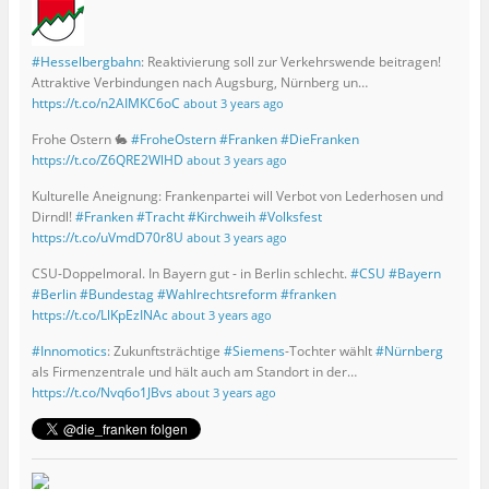
ö
f
f
n
e
#Hesselbergbahn
: Reaktivierung soll zur Verkehrswende beitragen!
t
Attraktive Verbindungen nach Augsburg, Nürnberg un…
)
https://t.co/n2AIMKC6oC
about 3 years ago
Frohe Ostern 🐇
#FroheOstern
#Franken
#DieFranken
https://t.co/Z6QRE2WlHD
about 3 years ago
Kulturelle Aneignung: Frankenpartei will Verbot von Lederhosen und
Dirndl!
#Franken
#Tracht
#Kirchweih
#Volksfest
https://t.co/uVmdD70r8U
about 3 years ago
CSU-Doppelmoral. In Bayern gut - in Berlin schlecht.
#CSU
#Bayern
#Berlin
#Bundestag
#Wahlrechtsreform
#franken
https://t.co/LlKpEzINAc
about 3 years ago
#Innomotics
: Zukunftsträchtige
#Siemens
-Tochter wählt
#Nürnberg
als Firmenzentrale und hält auch am Standort in der…
https://t.co/Nvq6o1JBvs
about 3 years ago